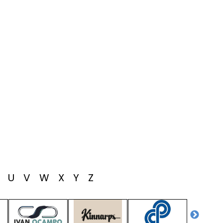
T
U
V
W
X
Y
Z