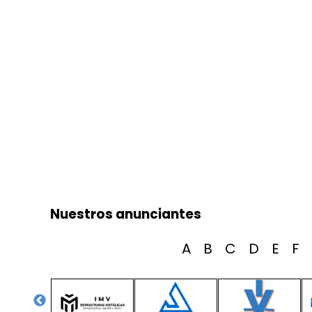
Nuestros anunciantes
A
B
C
D
E
F