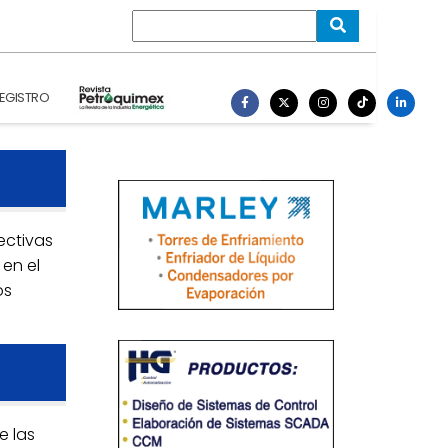
EGISTRO
ectivas
 en el
os
e las