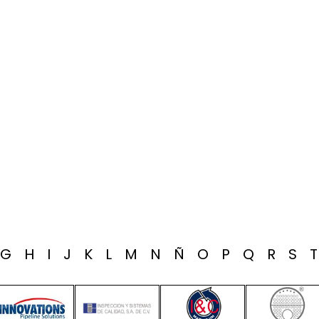
G
H
I
J
K
L
M
N
Ñ
O
P
Q
R
S